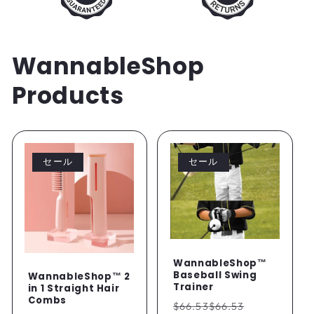
WannableShop
Products
セール
セール
Play
WannableShop™
Baseball Swing
WannableShop™ 2
Trainer
in 1 Straight Hair
Combs
通
セ
$66.53
$66.53