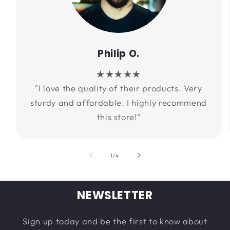
Philip O.
★★★★★
"I love the quality of their products. Very
sturdy and affordable. I highly recommend
this store!"
の
1
/
4
NEWSLETTER
Sign up today and be the first to know about