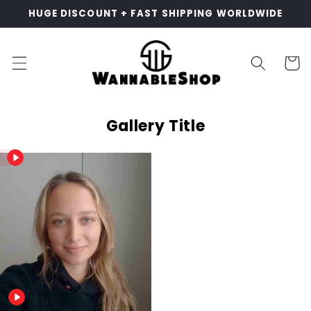
コンテ
00:00
HUGE DISCOUNT + FAST SHIPPING WORLDWIDE
ンツに
進む
カ
ー
ト
Gallery Title