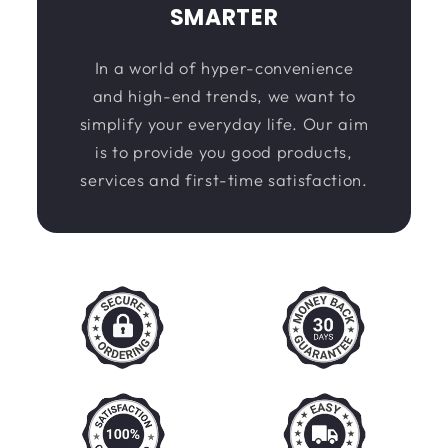
SMARTER
In a world of hyper-convenience
and high-end trends, we want to
simplify your everyday life. Our aim
is to provide you good products,
services and first-time satisfaction.