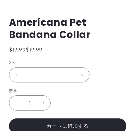
モ
ー
ダ
Americana Pet
ル
で
Bandana Collar
メ
デ
ィ
ア
通
$19.99
$19.99
(featured)
常
を
Size
開
価
く
格
数量
Americana
Americana
Pet
Pet
Bandana
Bandana
Collar
Collar
カートに追加する