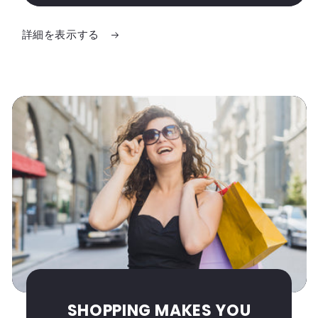
の
の
数
数
詳細を表示する
量
量
を
を
減
増
ら
や
す
す
SHOPPING MAKES YOU