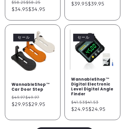
通
セ
$58.25
$58.25
常
$39.95
$39.95
ー
常
$34.95
$34.95
ー
価
ル
価
ル
格
価
格
価
格
格
セール
セール
WannableShop™
Digital Electronic
WannableShop™
Level Digital Angle
Car Door Step
Finder
通
セ
$49.97
$49.97
通
セ
$41.53
$41.53
常
$29.95
$29.95
ー
常
$24.95
$24.95
ー
価
ル
価
ル
格
価
格
価
格