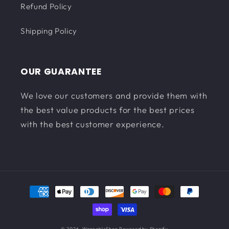
Refund Policy
Shipping Policy
OUR GUARANTEE
We love our customers and provide them with
the best value products for the best prices
with the best customer experience.
決
済
方
© 2026,
WannableShop
Powered by Shopify