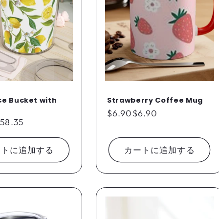
ce Bucket with
Strawberry Coffee Mug
通
$6.90
$6.90
58.35
常
価
格
ートに追加する
カートに追加する