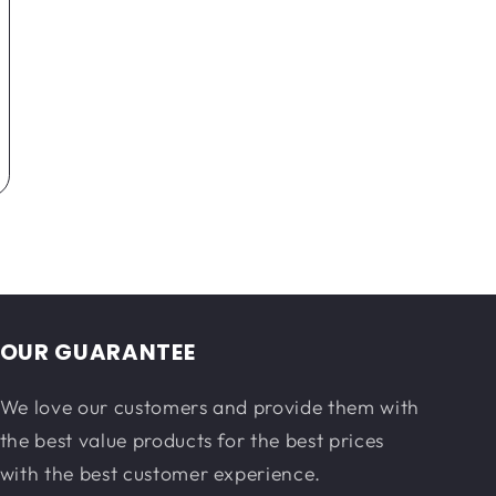
OUR GUARANTEE
We love our customers and provide them with
the best value products for the best prices
with the best customer experience.