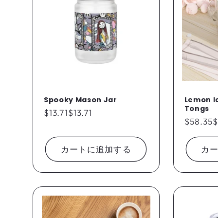
Spooky Mason Jar
Lemon I
Tongs
通
$13.71
$13.71
通
$58.35
$
常
常
価
価
格
カートに追加する
カ
格