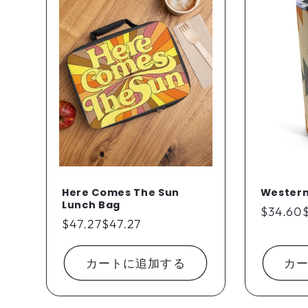
Here Comes The Sun
Western
Lunch Bag
通
$34.60
通
$47.27
$47.27
常
常
価
価
格
カートに追加する
カ
格