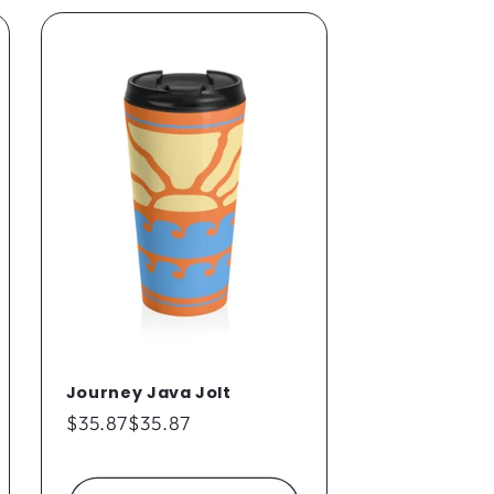
Journey Java Jolt
通
$35.87
$35.87
常
価