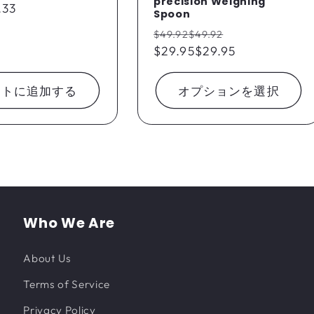
precision Weighing
.33
Spoon
通
セ
$49.92
$49.92
常
$29.95
$29.95
ー
価
ル
格
価
ートに追加する
オプションを選択
格
Who We Are
About Us
Terms of Service
Privacy Policy