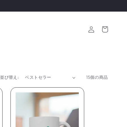
ロ
カ
グ
ー
イ
ト
ン
並び替え:
15個の商品