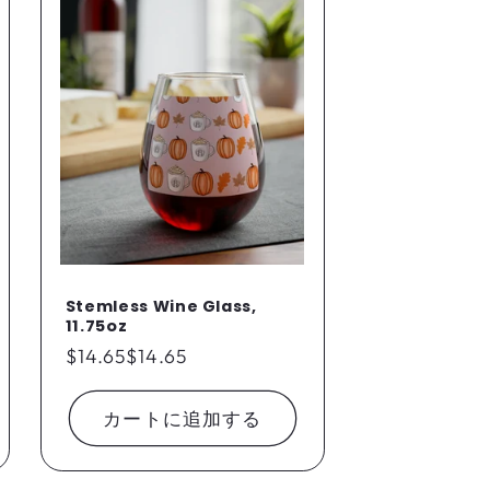
Stemless Wine Glass,
11.75oz
通
$14.65
$14.65
常
価
カートに追加する
格